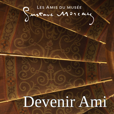
Skip
to
main
content
Devenir Ami