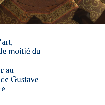
art,
de moitié du
r au
 de Gustave
·e