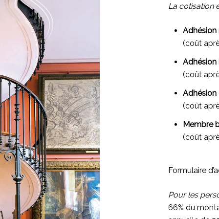
La cotisation 
Adhésion 
(coût aprè
Adhésion i
(coût aprè
Adhésion 
(coût aprè
Membre bi
(coût aprè
Formulaire d’a
Pour les pers
66% du montant