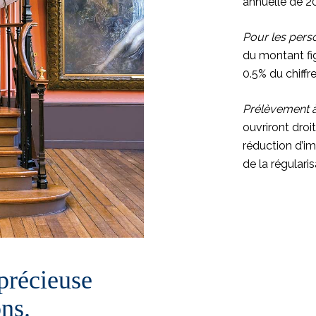
annuelle de 2
Pour les per
du montant fig
0.5% du chiffre 
Prélèvement à
ouvriront droi
réduction d’
de la régulari
précieuse
ns.