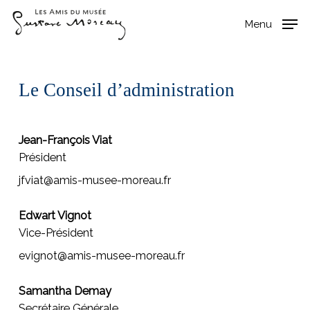
Skip
Menu
Menu
to
main
content
Le Conseil d’administration
Jean-François Viat
Président
jfviat@amis-musee-moreau.fr
Edwart Vignot
Vice-Président
evignot@amis-musee-moreau.fr
Samantha Demay
Secrétaire Générale